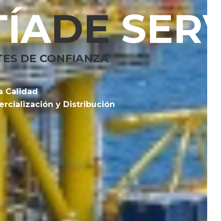
ÍA
DE
SERV
TES DE CONFIANZA
a Calidad
rcialización y Distribución